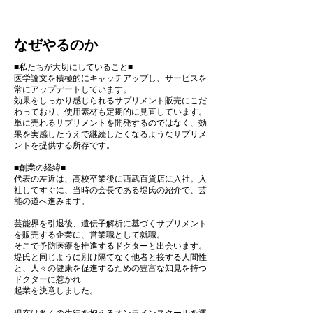
なぜやるのか
■私たちが大切にしていること■
医学論文を積極的にキャッチアップし、サービスを
常にアップデートしています。
効果をしっかり感じられるサプリメント販売にこだ
わっており、使用素材も定期的に見直しています。
単に売れるサプリメントを開発するのではなく、効
果を実感したうえで継続したくなるようなサプリメ
ントを提供する所存です。
■創業の経緯■
代表の左近は、高校卒業後に西武百貨店に入社。入
社してすぐに、当時の会長である堤氏の紹介で、芸
能の道へ進みます。
芸能界を引退後、遺伝子解析に基づくサプリメント
を販売する企業に、営業職として就職。
そこで予防医療を推進するドクターと出会います。
堤氏と同じように別け隔てなく他者と接する人間性
と、人々の健康を促進するための豊富な知見を持つ
ドクターに惹かれ
起業を決意しました。