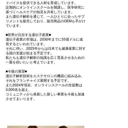
ドバイスを提供できる人材を育成しています。
定期的にオンラインスクールを開講し、医学研究に
基づくヘルスケアの知見を共有しています。
また遺伝子解析を通じて、一人ひとりに合ったサプ
リメントを販売しており、販売商品のOEMも手がけ
ています。
■世界が注目する遺伝子産業■
遺伝子産業の市場は、2030年までに55億ドルに成
長するといわれています。
それに伴い、2025年からは日本でも健康産業に対す
る国の支援が始まる予定です。
私たちも遺伝子解析の知識を広く普及させるための
一翼を担いたいと考えています。
■今後の展望■
遺伝子解析技術をエステサロンの機器に組み込み、
それをフランチャイズ展開する予定です。
また2024年現在、オンラインスクールの生徒数は
3,000名を超え、
コミュニティから発展した新しい事業を今後も加速
させてまいります。