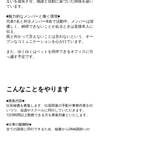
互いを成長させ、感謝と信頼に基づいた関係を築い
ています。
■魅力的なメンバーと働く環境■
代表1名と外注メンバー8名で活動中。メンバーは皆
優しく、納得できないことがあるときは直接本人に
伝え、
面と向かって言えないことは言わないという、オー
プンなコミュニケーションを心がけています。
また、ゆくゆくはペットを同伴できるオフィスに引
っ越す予定です。
こんなことをやります
■募集内容■
社長秘書を募集します。出張関連の手配や事務作業を行
いつつ、会議やスクールに同行していただきます。
1日5時間以上勤務できる方を募集対象といたします。
■仕事の醍醐味■
全ての講座に同行できるため、秘書からDNA講師への
「社内キャリアチェンジ」も可能です。
またこのポジションは、会社のメンバーやスクールのサ