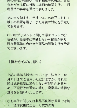
関の特性の理解や、分析精度等の確認、また
公布が出る度に行政に詳細の確認を行い、判
断基準の再考を重ねて参りました。
その点を踏まえ、当社ではこの改正に対して
以下の措置を講じ、また今後の対応を予定し
ております。
CBDサプリメントに関して最新ロットの分
析値が、新基準に準拠しない可能性があり
現在新基準に合わせた商品の製造を行う予定
でございます。
【弊社からのお願い】
上記の準拠品以外については、法令上、12
月11日までご使用いただけますが、それ以
降は成分規制に適合しない可能性があるた
め、下記行政の通知の通り、廃棄等の適切な
処分をお願いいたします。
なお本件に関しては製品不良等が原因では無
く、法律変更による不可抗力の為